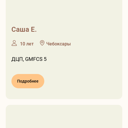
Саша Е.
❶
❷
10 лет
Чебоксары
ДЦП, GMFCS 5
Подробнее