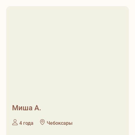
Миша А.
❶
❷
4 года
Чебоксары