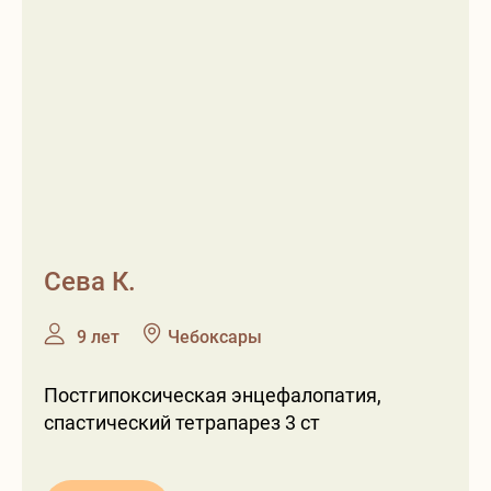
Сева К.
❶
❷
9 лет
Чебоксары
Постгипоксическая энцефалопатия,
спастический тетрапарез 3 ст