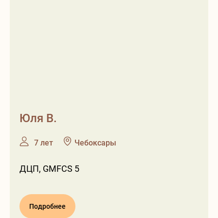
Юля В.
❶
❷
7 лет
Чебоксары
ДЦП, GMFCS 5
Подробнее