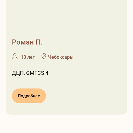
Роман П.
❶
❷
13 лет
Чебоксары
ДЦП, GMFCS 4
Подробнее