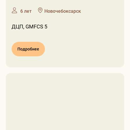
❶
❷
6 лет
Новочебоксарск
ДЦП, GMFCS 5
Подробнее