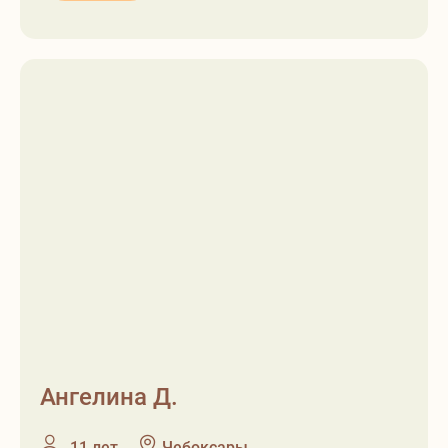
Ангелина Д.
❶
❷
11 лет
Чебоксары