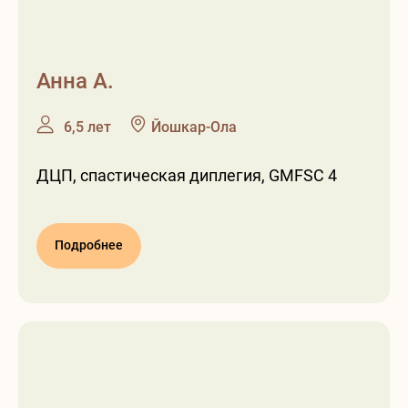
Анна А.
❶
❷
6,5 лет
Йошкар-Ола
ДЦП, спастическая диплегия, GMFSC 4
Подробнее